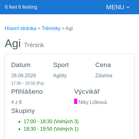
MENU
6 feet 6 feeling
Hlavní stránka
>
Tréninky
> Agi
Agi
Trénink
Datum
Sport
Cena
26.06.2026
Agility
Zdarma
-
17:00
19:50
(Pá)
Přihlášeno
Výcvikář
4 z 8
.
Niky Lišková
Skupiny
17:00 - 18:30 (Volných 3)
18:30 - 19:50 (Volných 1)