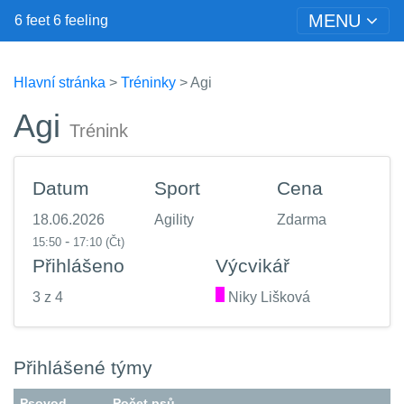
MENU
6 feet 6 feeling
Hlavní stránka
>
Tréninky
> Agi
Agi
Trénink
Datum
Sport
Cena
18.06.2026
Agility
Zdarma
-
15:50
17:10
(Čt)
Přihlášeno
Výcvikář
3 z 4
.
Niky Lišková
Přihlášené týmy
Psovod
Počet psů