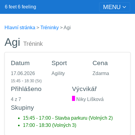
MENU
6 feet 6 feeling
Hlavní stránka
>
Tréninky
> Agi
Agi
Trénink
Datum
Sport
Cena
17.06.2026
Agility
Zdarma
-
15:45
18:30
(St)
Přihlášeno
Výcvikář
4 z 7
.
Niky Lišková
Skupiny
15:45 - 17:00 - Stavba parkuru (Volných 2)
17:00 - 18:30 (Volných 3)