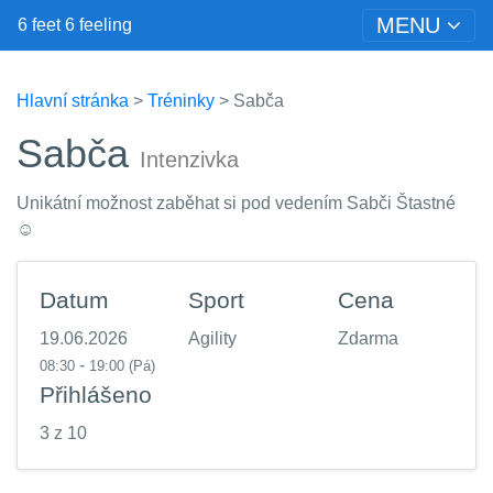
MENU
6 feet 6 feeling
Hlavní stránka
>
Tréninky
> Sabča
Sabča
Intenzivka
Unikátní možnost zaběhat si pod vedením Sabči Štastné
☺️
Datum
Sport
Cena
19.06.2026
Agility
Zdarma
-
08:30
19:00
(Pá)
Přihlášeno
3 z 10