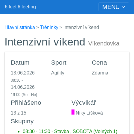
MENU
6 feet 6 feeling
Hlavní stránka
>
Tréninky
> Intenzivní víkend
Intenzivní víkend
Víkendovka
Datum
Sport
Cena
13.06.2026
Agility
Zdarma
-
08:30
14.06.2026
19:00
(So - Ne)
Přihlášeno
Výcvikář
13 z 15
.
Niky Lišková
Skupiny
08:30 - 11:30 - Stavba , SOBOTA (Volných 1)