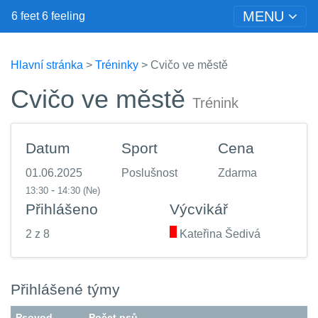
MENU
6 feet 6 feeling
Hlavní stránka
>
Tréninky
> Cvičo ve městě
Cvičo ve městě
Trénink
Datum
Sport
Cena
01.06.2025
Poslušnost
Zdarma
-
13:30
14:30
(Ne)
Přihlášeno
Výcvikář
2 z 8
.
Kateřina Šedivá
Přihlášené týmy
Psovod
Počet psů